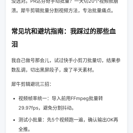
没选对。PR达芬奇手动批量？一天切20个视频就崩
溃。犀牛剪辑批量分割视频方法，专治批量痛点。
常见坑和避坑指南：我踩过的那些血
泪
我自己做号那会儿，试过快手小剪刀批量切，结果参
数乱调，切出黑屏段子，废了半天素材。
犀牛剪辑避坑三招：
视频帧率统一：导入前用FFmpeg批量转
29.97fps，避免分割抖动。
测试小批量：先5个视频跑一遍，确认输出OK再
全推。